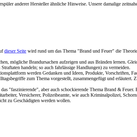
spüler anderer Hersteller ähnliche Hinweise. Unsere damalige zeitnah
auf
dieser Seite
wird rund um das Thema "Brand und Feuer" die Theorie er
chen, mögliche Brandursachen aufzeigen und aus Bränden lernen. Gle
 Straftaten handeln; so auch fahrlässige Handlungen) zu vermeiden.
onsplattform werden Gedanken und Ideen, Produkte, Vorschriften, Fach
 Alltagsbegriffe zum Thema vorgestellt, zusammengefügt und erläutert
 das "faszinierende", aber auch schockierende Thema Brand & Feuer. 
rbeiter, Versicherer, Polizeibeamte, wie auch Kriminalpolizei, Schorns
 nicht zu Geschädigten werden wollen.