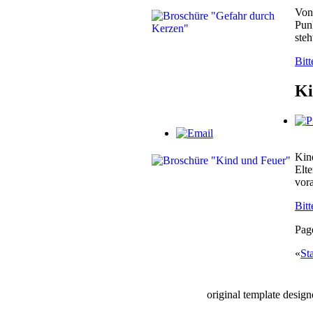
Von 
Punk
steh
Bitt
Ki
Kind
Elte
vora
Bitt
Pag
«
Sta
original template desig