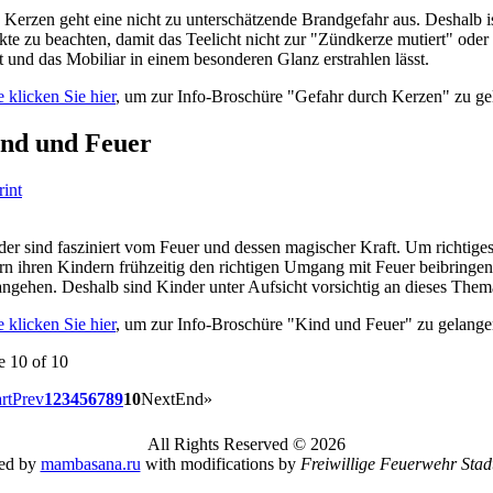
Kerzen geht eine nicht zu unterschätzende Brandgefahr aus. Deshalb is
te zu beachten, damit das Teelicht nicht zur "Zündkerze mutiert" oder
t und das Mobiliar in einem besonderen Glanz erstrahlen lässt.
e klicken Sie hier
, um zur Info-Broschüre "Gefahr durch Kerzen" zu ge
nd und Feuer
er sind fasziniert vom Feuer und dessen magischer Kraft. Um richtiges
rn ihren Kindern frühzeitig den richtigen Umgang mit Feuer beibringe
ngehen. Deshalb sind Kinder unter Aufsicht vorsichtig an dieses Thema
e klicken Sie hier
, um zur Info-Broschüre "Kind und Feuer" zu gelange
e 10 of 10
rt
Prev
1
2
3
4
5
6
7
8
9
10
Next
End
»
All Rights Reserved © 2026
ned by
mambasana.ru
with modifications by
Freiwillige Feuerwehr Stadt