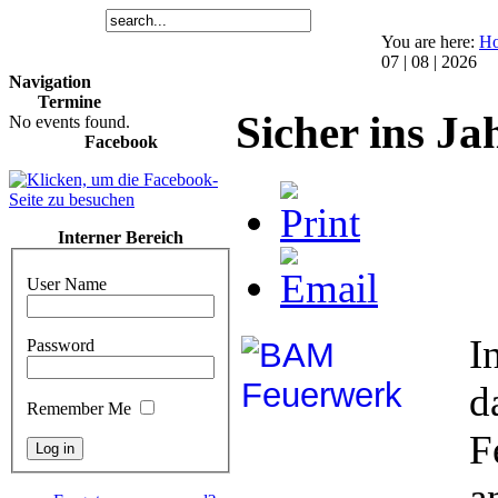
You are here:
H
07 | 08 | 2026
Navigation
Termine
Sicher ins Ja
No events found.
Facebook
Interner Bereich
User Name
I
Password
d
Remember Me
F
a