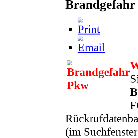
Brandgefahr
W
S
B
F
Rückrufdatenba
(im Suchfenste