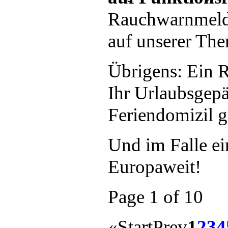
Rauchwarnmelde
auf unserer Th
Übrigens: Ein 
Ihr Urlaubsgepä
Feriendomizil ga
Und im Falle ei
Europaweit!
Page 1 of 10
«
Start
Prev
1
2
3
4