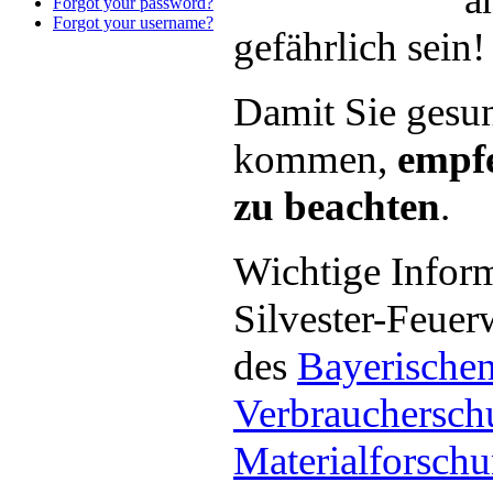
Forgot your password?
Forgot your username?
gefährlich sein!
Damit Sie gesun
kommen,
empfe
zu beachten
.
Wichtige Inform
Silvester-Feuerw
des
Bayerischen
Verbrauchersch
Materialforsch