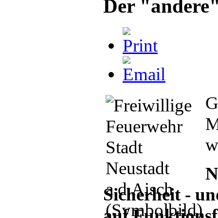
Der "andere"
G
M
w
N
Sicherheit - 
auf Funktionsf