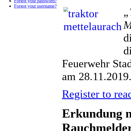
Forgot your password?
Forgot your username?
„
M
d
d
Feuerwehr Stad
am 28.11.2019
Register to rea
Erkundung 
Rauchmelder