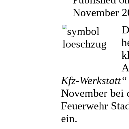
November 2
D
h
k
A
Kfz-Werkstatt“
November bei d
Feuerwehr Stad
ein.