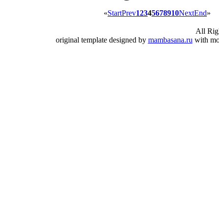
«
Start
Prev
1
2
3
4
5
6
7
8
9
10
Next
End
»
All Ri
original template designed by
mambasana.ru
with mo