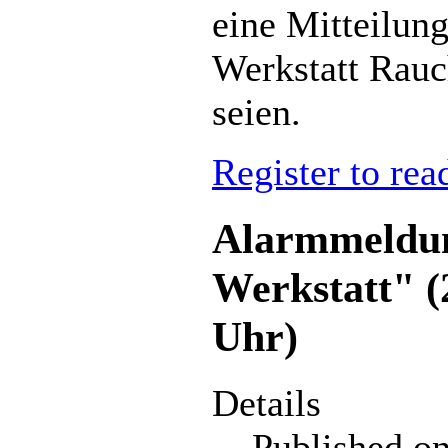
eine Mitteilun
Werkstatt Rau
seien.
Register to rea
Alarmmeldun
Werkstatt" (
Uhr)
Details
Published o